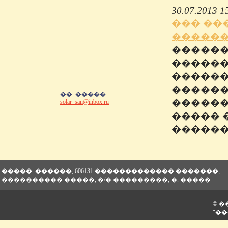
30.07.2013 1
��� ��
������
������
������
������
������
��. �����
������
solar_san@inbox.ru
����� 
������
�����: ������, 606131 ������������� �������,
���������� �����, �/� ���������, �. �����
© 
"��