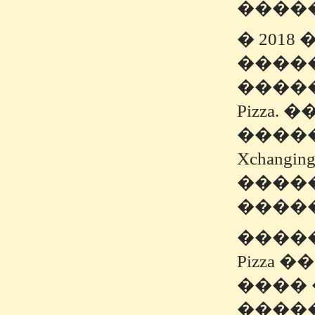
����
� 201
����
�����
Pizza.
����
Xchan
����
����
�����
Pizza
���� 
����