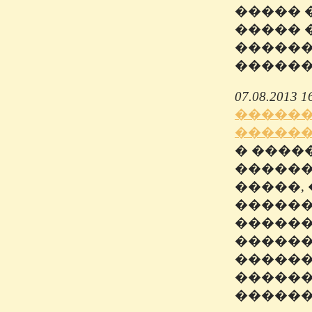
����� 
����� 
������
������
07.08.2013 1
������
������
� ����
������
�����,
������
������
������
������
������
������