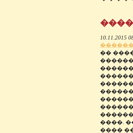
����
10.11.2015 0
������
�� ���
������
������
������
������
������
������
������
������
����. 
���� �