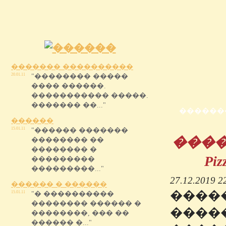
������� ����������
20.01.11
"�������� �����
���� ������.
����������� �����.
������� ��..."
������
������
15.01.11
"������ �������
����
�������� ��
�������� �
P
���������
���������..."
27.12.2019 2
������ � ������
����
15.01.11
"� ����������
�������� ������ �
����
��������, ��� ��
������ �..."