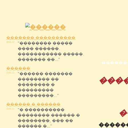
������� ����������
20.01.11
"�������� �����
���� ������.
����������� �����.
������� ��..."
������
������
15.01.11
"������ �������
���
�������� ��
�������� �
���������
���������..."
������ � ������
15.01.11
"� ����������
�
�������� ������ �
��������, ��� ��
�����
������ �..."