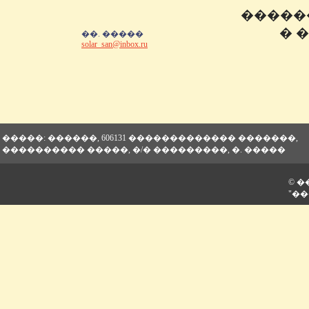
�����
� 
��. �����
solar_san@inbox.ru
�����: ������, 606131 ������������� �������,
���������� �����, �/� ���������, �. �����
© 
"��