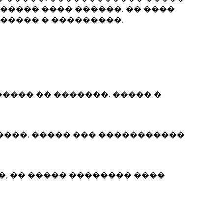
����� ���� ������. �� ����
����� � ���������.
��� �� �������. ����� �
����. ����� ��� �����������
, �� ����� �������� ����