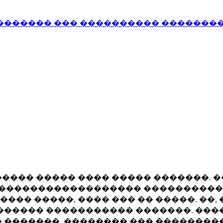
����
��� ��� ���
������� �����
��
����� ����� ���� ����� �������. 
������������������� ����������
��� �����, ���� ��� �� �����. ��, 
������ ����������� �������. ���
 �������, �������� ��� ��������