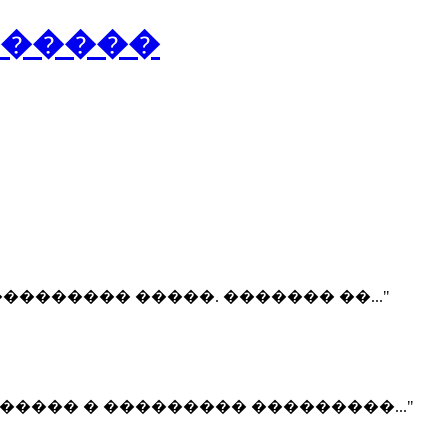
�������� �����. ������� ��..."
����� � ��������� ���������..."