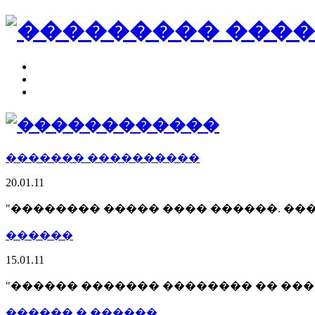
������
������� ����������
20.01.11
"�������� ����� ���� ������. ���
������
15.01.11
"������ ������� �������� �� ���
������ � ������