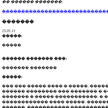
�� ������ �������:
�������
�������
�������
������
�������
15.01.11
�����:
�����
������ ������� ���:
������� �������
�����:
��� ��� ����� ���� � �����, ����
������ �������� ��� ������� � 
������� � ����� �����������, � ��
������������ ���� �����. �����
������. ����������� ����������