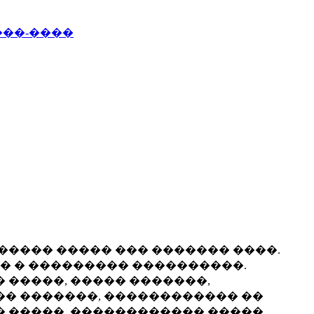
���-����
������ ����� ��� ������� ����.
� � ��������� ����������.
� �����, ����� �������,
�� �������, ������������ ��
� �����. ������������ �����