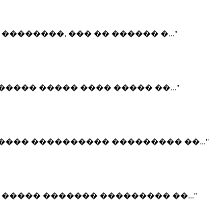
�������, ��� �� ������ �..."
����� ����� ���� ����� ��..."
��� ���������� ��������� ��..."
����� ������� ��������� ��..."