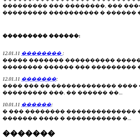
��������� ��� ��������, ��� ���
��������� ���������� � ������ �
��������� ������:
12.01.11
��������
:
����� ������� ���������� �����
�������� ������ ��� ��������� �.
12.01.11
�������
:
���� ��� �� ������������� ����
��������� ���. �� ������ ��...
10.01.11
������
:
� ��� �������� �������������� �
������� ���� � ����������� �...
�������