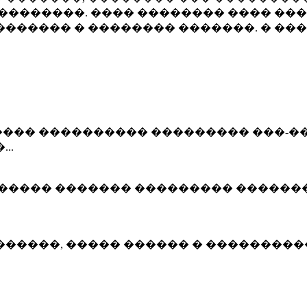
��������. ���� �������� ���� ���
������ � �������� �������. � ���
��� ���������� ��������� ���-���
..
 ����� ������� ��������� ������
�����, ����� ������ � ����������