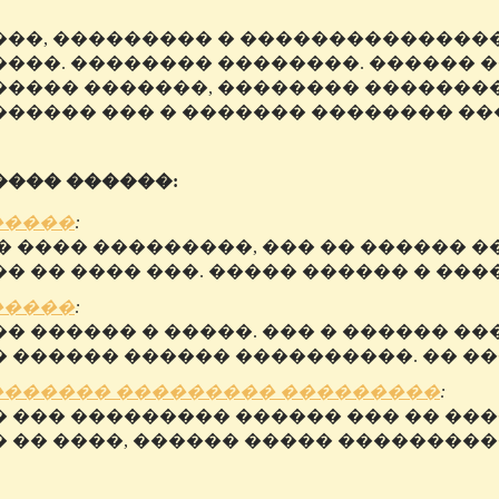
��, ��������� � ���������������
���. �������� ��������. ������ �
���� �������, �������� ��������
����� ��� � ������� �������� ���
��� ������:
�����
:
� ���� ���������, ��� �� ������ 
� �� ���� ���. ����� ������ � ����
�����
:
� ������ � �����. ��� � ������ ���
 ������ ������ ����������. �� ���
������� ��������� ���������
:
 ��� ��������� ������ ��� �� ����
 �� ����, ������ ����� �����������