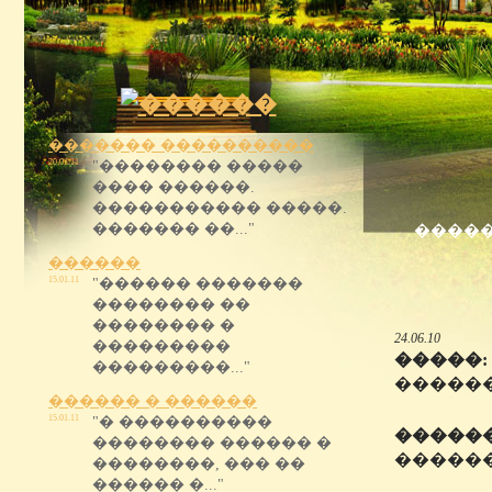
������� ����������
20.01.11
"�������� �����
���� ������.
����������� �����.
������� ��..."
����
������
15.01.11
"������ �������
�������� ��
�������� �
24.06.10
���������
�����:
���������..."
�����
������ � ������
15.01.11
"� ����������
������
�������� ������ �
�����
��������, ��� ��
������ �..."