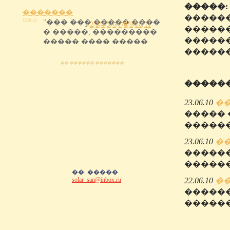
�����:
�������
������
15.01.11
"��� ��� ����� ����
1
/
2
/
3
/
4
/
5
/
6
/
7
/
8
/
9
/
10
/
11
������
� �����, ���������
������
����� ���� �����
������
��..."
�� ������ �������:
��������
12.01.11
"����� �������
������
����������
��������
23.06.10
�
����������
����� 
��������� ��..."
������
�������
23.06.10
�
12.01.11
"���� ��� ��
�������������
������
���� ����� �������
������
��������� ��..."
��. �����
solar_san@inbox.ru
22.06.10
�
������
������