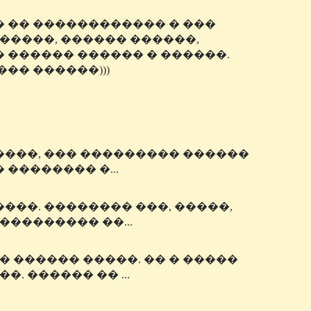
 �� ������������ � ���
�����, ������ ������,
 ������ ������ � ������.
�� ������)))
�����, ��� ��������� ������
 �������� �...
���. �������� ���, �����,
�������� ��...
 ������ �����. �� � �����
. ������ �� ...