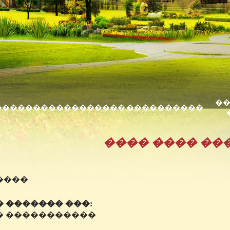
��
���
�������
�������
����������
���� ���� ��
����
 ������� ���:
� �����������