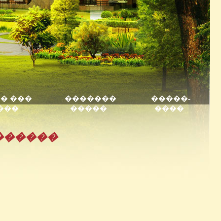
� ���
�������
�����-
���
�����
����
������