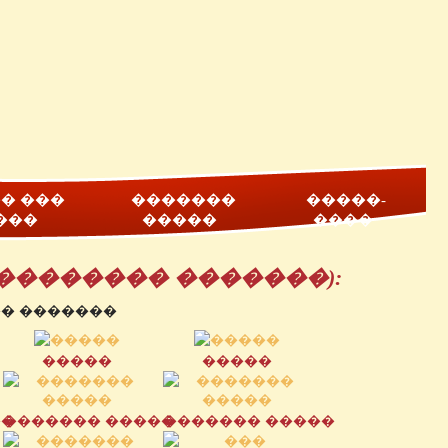
� ���
�������
�����-
���
�����
����
�������� �������):
�����
�����
��
������� �����
������� �����