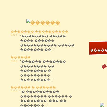
������� ����������
20.01.11
"�������� �����
���� ������.
����������� �����.
������� ��..."
����
������
15.01.11
"������ �������
�
�������� ��
�������� �
���������
���������..."
������ � ������
15.01.11
"� ����������
�������� ������ �
��������, ��� ��
������ �..."