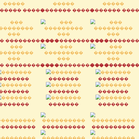
����� �����
������� �����
������� ���
� ��������� ���
��� ��������� ���
��� ��������
� ��������� ���
��� ��������� ���
��� ��������
�������
�������
�������
�������
�������
�������
�������
�������
�������
���������
����������
����������