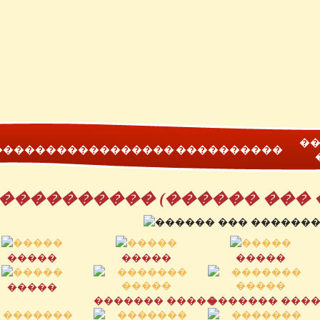
��
���
�������
�������
����������
���������� (������ ��� 
�����
�����
�����
�����
������� �����
������� ���