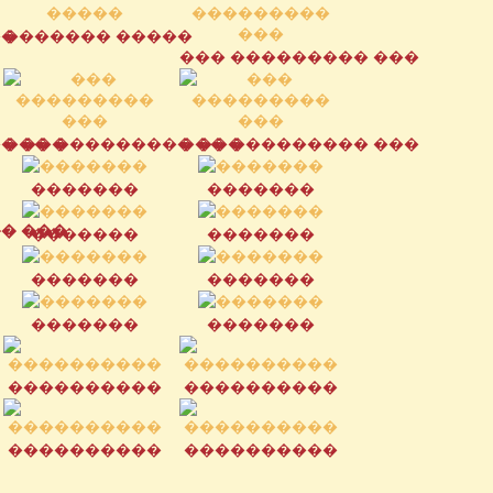
��
������� �����
��� ��������� ���
� ���
��� ��������� ���
��� ��������� ���
�������
�������
� ���
�������
�������
�������
�������
�������
�������
����������
����������
����������
����������